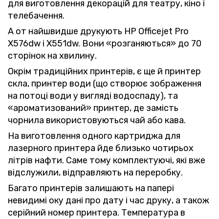
для виготовлення декорацій для театру, кіно і
телебачення.
А от найшвидше друкують HP Officejet Pro
X576dw і X551dw. Вони «розганяються» до 70
сторінок на хвилину.
Окрім традиційних принтерів, є ще й принтер
скла, принтер води (що створює зображення
на потоці води у вигляді водоспаду), та
«ароматизований» принтер, де замість
чорнила використовуються чай або кава.
На виготовлення одного картриджа для
лазерного принтера йде близько чотирьох
літрів нафти. Саме тому комплектуючі, які вже
відслужили, відправляють на переробку.
Багато принтерів залишають на папері
невидимі оку дані про дату і час друку, а також
серійний номер принтера. Температура в