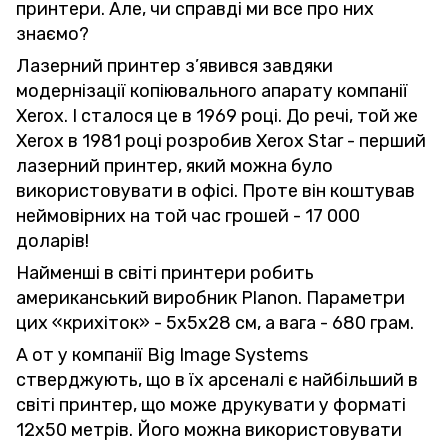
принтери. Але, чи справді ми все про них
знаємо?
Лазерний принтер з’явився завдяки
модернізації копіювального апарату компанії
Xerox. І сталося це в 1969 році. До речі, той же
Xerox в 1981 році розробив Xerox Star - перший
лазерний принтер, який можна було
використовувати в офісі. Проте він коштував
неймовірних на той час грошей - 17 000
доларів!
Найменші в світі принтери робить
американський виробник Planon. Параметри
цих «крихіток» - 5х5х28 см, а вага - 680 грам.
А от у компанії Big Image Systems
стверджують, що в їх арсеналі є найбільший в
світі принтер, що може друкувати у форматі
12х50 метрів. Його можна використовувати