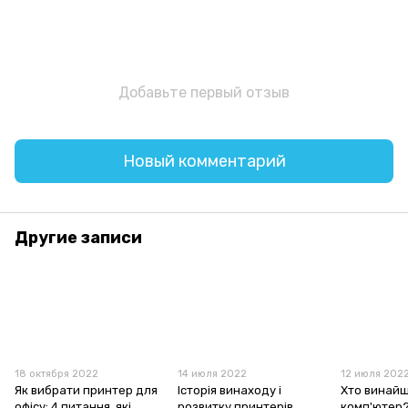
Добавьте первый отзыв
Новый комментарий
Другие записи
18 октября 2022
14 июля 2022
12 июля 202
Як вибрати принтер для
Історія винаходу і
Хто винай
офісу: 4 питання, які
розвитку принтерів
комп'ютер