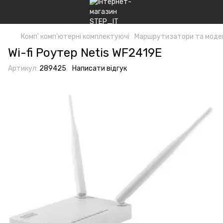
Комп' комп'ютерні комплектуючі
Маршрутизатори та моде
Wi-fi Роутер Netis WF2419E
Артикул:
289425
Написати відгук