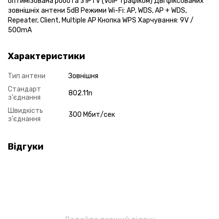
оптимізована робота з IPTV (VoIP трафіком) Дві фіксованих
зовнішніх антени 5dB Режими Wi-Fi: AP, WDS, AP + WDS,
Repeater, Client, Multiple AP Кнопка WPS Харчування: 9V /
500mA
Характеристики
Тип антени
Зовнішня
Стандарт
802.11n
з'єднання
Швидкість
300 Мбит/сек
з'єднання
Відгуки