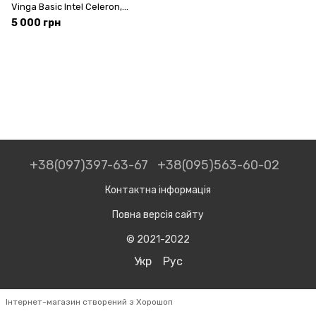
Vinga Basic Intel Celeron,
J1800, 2.41GHz, 8 ГБ, SSD
5 000 грн
+38(097)397-63-67
+38(095)563-60-02
Контактна інформація
Повна версія сайту
© 2021-2022
Укр
Рус
Інтернет-магазин створений з Хорошоп