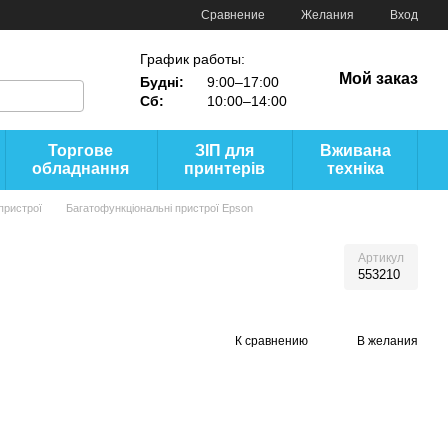
Сравнение
Желания
Вход
График работы:
Мой заказ
Будні:
9:00–17:00
Сб:
10:00–14:00
Торгове
ЗІП для
Вживана
обладнання
принтерів
техніка
пристрої
Багатофункціональні пристрої Epson
Артикул
553210
К сравнению
В желания