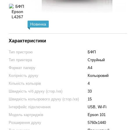
Новинка
Характеристики
Тип пристрою
БФП
Тип принтера
Струйный
Формат паперу
А4
Колірність друку
Кольоровий
Кількість кольорів
4
Швидкість ч/б друку (стор./хв)
33
Швидкість кольорового друку (стор./хв)
15
Інтерфейс підключення
USB, Wi-Fi
Модель картриджів
Epson 101
Розширення друку
5760x1440