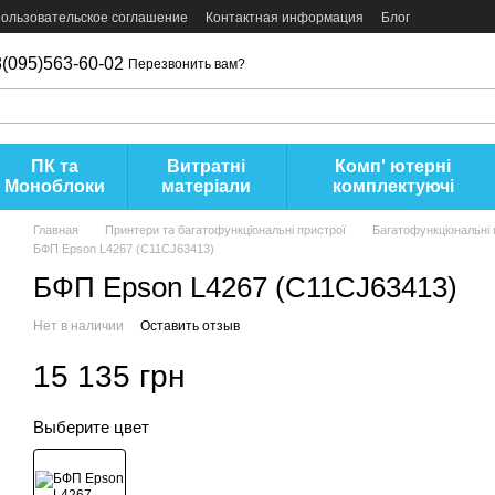
ользовательское соглашение
Контактная информация
Блог
(095)563-60-02
Перезвонить вам?
ПК та
Витратні
Комп' ютерні
Моноблоки
матеріали
комплектуючі
Главная
Принтери та багатофункціональні пристрої
Багатофункціональні 
БФП Epson L4267 (C11CJ63413)
БФП Epson L4267 (C11CJ63413)
Нет в наличии
Оставить отзыв
15 135 грн
Выберите цвет