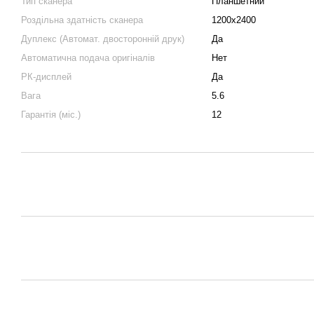
Тип сканера
Планшетний
Роздільна здатність сканера
1200x2400
Дуплекс (Автомат. двосторонній друк)
Да
Автоматична подача оригіналів
Нет
РК-дисплей
Да
Вага
5.6
Гарантія (міс.)
12