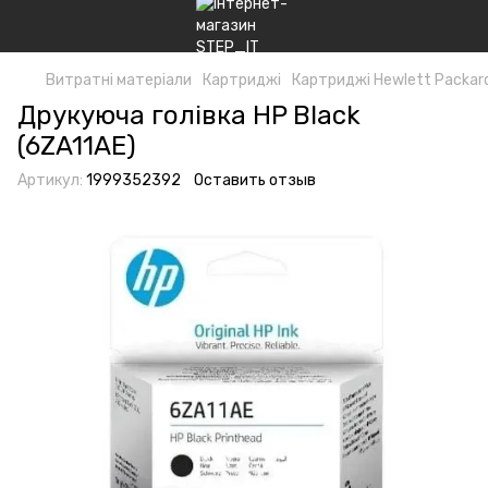
Витратні матеріали
Картриджі
Картриджі Hewlett Packar
Друкуюча голівка HP Black
(6ZA11AE)
Артикул:
1999352392
Оставить отзыв