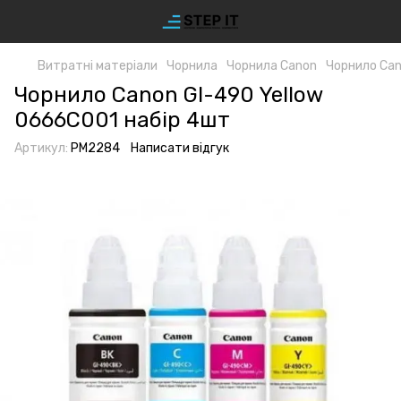
Витратні матеріали
Чорнила
Чорнила Canon
Чорнило Can
Чорнило Canon GI-490 Yellow
0666C001 набір 4шт
Артикул:
PM2284
Написати відгук