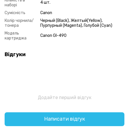
Кількість в
4 шт.
наборі
Сумісність
Canon
Колір чорнила/
Черный (Black), Желтый(Yellow),
тонера
Пурпурный (Magenta), Голубой (Cyan)
Модель
Canon GI-490
картриджа
Відгуки
Додайте перший відгук
Написати відгук