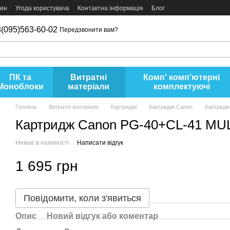
зин
Угода користувача
Контактна інформація
Блог
(095)563-60-02
Передзвонити вам?
ПК та
Витратні
Комп' комп'ютерні
Моноблоки
матеріали
комплектуючі
Головна
Витратні матеріали
Картриджі
Картриджі Canon
Картридж
Картридж Canon PG-40+CL-41 MUL
Немає в наявності
Написати відгук
1 695 грн
Повідомити, коли з'явиться
Опис
Новий відгук або коментар