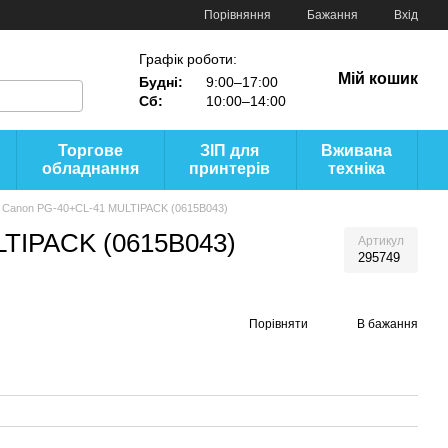
Порівняння
Бажання
Вхід
Графік роботи:
Мій кошик
Будні:
9:00–17:00
Сб:
10:00–14:00
Торгове
ЗІП для
Вживана
обладнання
принтерів
техніка
 Canon PG-40+CL-41 MULTIPACK (0615B043)
TIPACK (0615B043)
Артикул
295749
Порівняти
В бажання