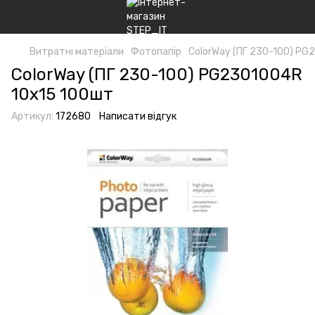
Витратні матеріали
Фотопапір
ColorWay (ПГ 230-100) PG
ColorWay (ПГ 230-100) PG2301004R
10х15 100шт
Артикул:
172680
Написати відгук