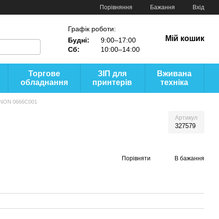
Порівняння
Бажання
Вхід
Графік роботи:
Мій кошик
Будні:
9:00–17:00
Сб:
10:00–14:00
Торгове
ЗІП для
Вживана
обладнання
принтерів
техніка
ANON 0666C001
Артикул
327579
Порівняти
В бажання