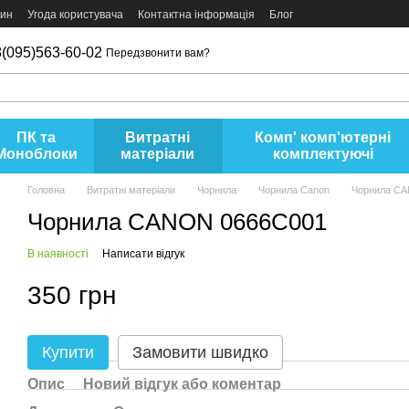
зин
Угода користувача
Контактна інформація
Блог
(095)563-60-02
Передзвонити вам?
ПК та
Витратні
Комп' комп'ютерні
Моноблоки
матеріали
комплектуючі
Головна
Витратні матеріали
Чорнила
Чорнила Canon
Чорнила C
Чорнила CANON 0666C001
В наявності
Написати відгук
350 грн
Купити
Замовити швидко
Опис
Новий відгук або коментар