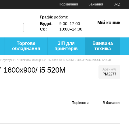
Порівняння
Бажання
Вхід
Графік роботи:
Мій кошик
Будні:
9:00–17:00
Сб:
10:00–14:00
Торгове
ЗІП для
Вживана
обладнання
принтерів
техніка
 Ноутбук HP EliteBook 8440p 14” 1600x900/ i5 520M 2.40GHz/4Gb/SSD120Gb
” 1600x900/ i5 520M
Артикул
PM2277
Порівняти
В бажання