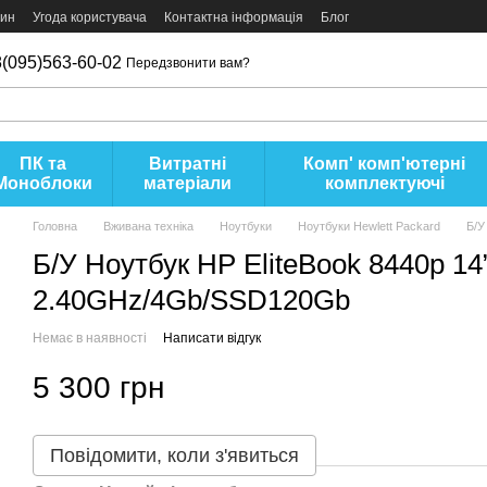
зин
Угода користувача
Контактна інформація
Блог
(095)563-60-02
Передзвонити вам?
ПК та
Витратні
Комп' комп'ютерні
Моноблоки
матеріали
комплектуючі
Головна
Вживана техніка
Ноутбуки
Ноутбуки Hewlett Packard
Б/У
Б/У Ноутбук HP EliteBook 8440p 14
2.40GHz/4Gb/SSD120Gb
Немає в наявності
Написати відгук
5 300 грн
Повідомити, коли з'явиться