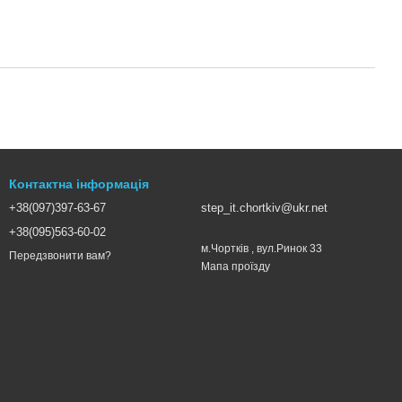
Контактна інформація
+38(097)397-63-67
step_it.chortkiv@ukr.net
+38(095)563-60-02
м.Чортків , вул.Ринок 33
Передзвонити вам?
Мапа проїзду