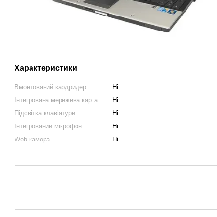
Характеристики
Вмонтований кардридер
Ні
Інтегрована мережева карта
Ні
Підсвітка клавіатури
Ні
Інтегрований мікрофон
Ні
Web-камера
Ні