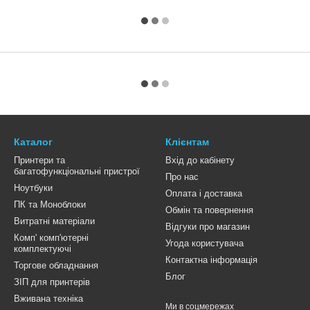
Каталог
Клієнтам
Принтери та
Вхід до кабінету
багатофункціональні пристрої
Про нас
Ноутбуки
Оплата і доставка
ПК та Моноблоки
Обмін та повернення
Витратні матеріали
Відгуки про магазин
Комп' комп'ютерні
Угода користувача
комплектуючі
Контактна інформація
Торгове обладнання
Блог
ЗІП для принтерів
Вживана техніка
Ми в соцмережах